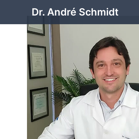
Pular
Dr. André Schmidt
para
o
conteúdo