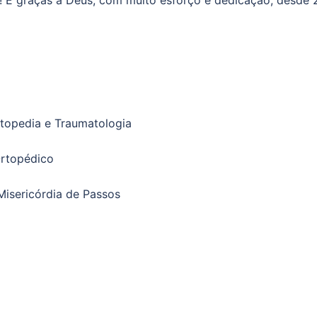
! E graças à Deus, com muito esforço e dedicação, desde
rtopedia e Traumatologia
Ortopédico
isericórdia de Passos