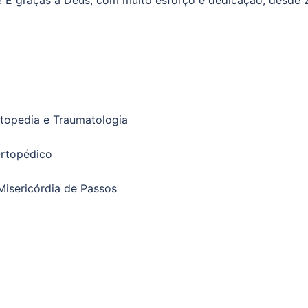
! E graças à Deus, com muito esforço e dedicação, desde
rtopedia e Traumatologia
Ortopédico
isericórdia de Passos