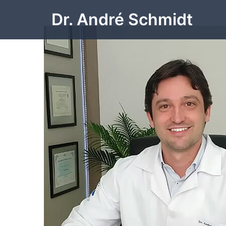
Pular
Dr. André Schmidt
para
o
conteúdo