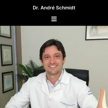
Pular
Dr. André Schmidt
para
o
Toggle
conteúdo
menu