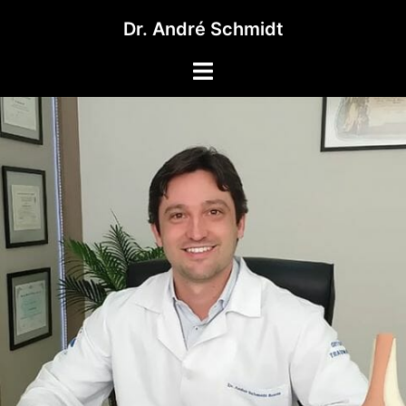
Pular
Dr. André Schmidt
para
o
Toggle
conteúdo
menu