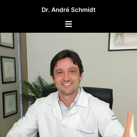
Pular
Dr. André Schmidt
para
o
Toggle
conteúdo
menu