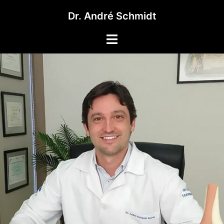
Pular
Dr. André Schmidt
para
o
Toggle
conteúdo
menu