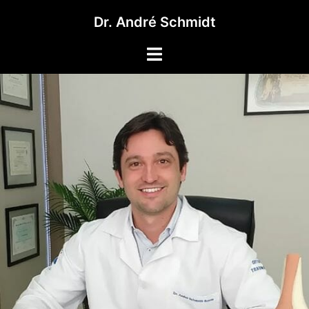
Pular
Dr. André Schmidt
para
o
Toggle
conteúdo
menu