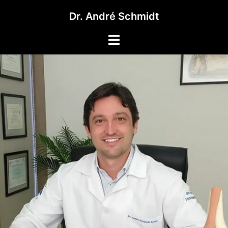
Pular
Dr. André Schmidt
para
o
Toggle
conteúdo
menu