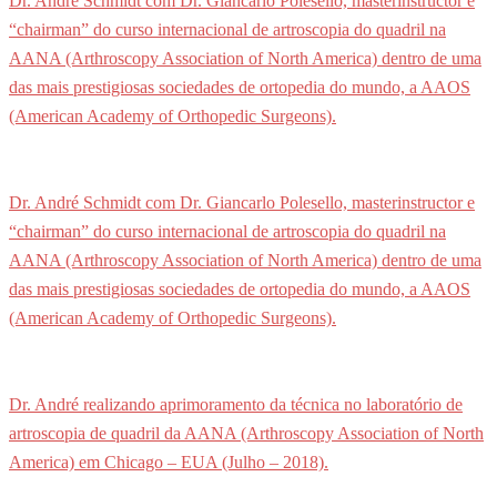
Dr. André Schmidt com Dr. Giancarlo Polesello, masterinstructor e
“chairman” do curso internacional de artroscopia do quadril na
AANA (Arthroscopy Association of North America) dentro de uma
das mais prestigiosas sociedades de ortopedia do mundo, a AAOS
(American Academy of Orthopedic Surgeons).
Dr. André Schmidt com Dr. Giancarlo Polesello, masterinstructor e
“chairman” do curso internacional de artroscopia do quadril na
AANA (Arthroscopy Association of North America) dentro de uma
das mais prestigiosas sociedades de ortopedia do mundo, a AAOS
(American Academy of Orthopedic Surgeons).
Dr. André realizando aprimoramento da técnica no laboratório de
artroscopia de quadril da AANA (Arthroscopy Association of North
America) em Chicago – EUA (Julho – 2018).